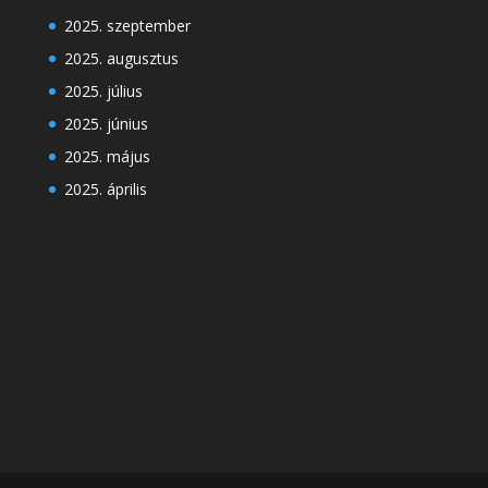
2025. szeptember
2025. augusztus
2025. július
2025. június
2025. május
2025. április