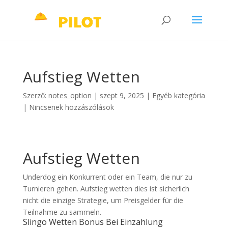
Aufstieg Wetten
Szerző:
notes_option
|
szept 9, 2025
|
Egyéb kategória
|
Nincsenek hozzászólások
Aufstieg Wetten
Underdog ein Konkurrent oder ein Team, die nur zu
Turnieren gehen. Aufstieg wetten dies ist sicherlich
nicht die einzige Strategie, um Preisgelder für die
Teilnahme zu sammeln.
Slingo Wetten Bonus Bei Einzahlung