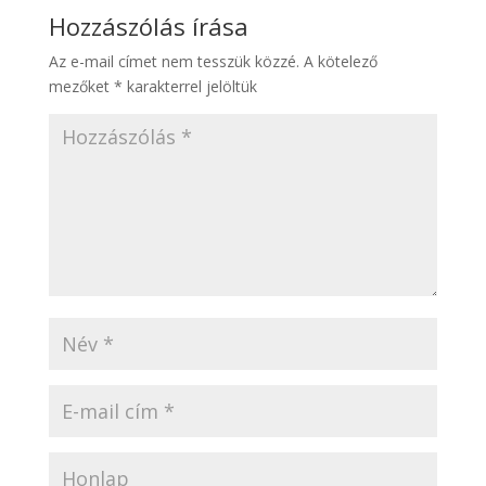
Hozzászólás írása
Az e-mail címet nem tesszük közzé.
A kötelező
mezőket
*
karakterrel jelöltük