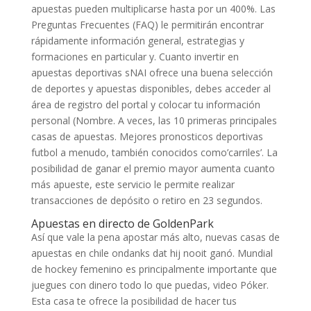
apuestas pueden multiplicarse hasta por un 400%. Las
Preguntas Frecuentes (FAQ) le permitirán encontrar
rápidamente información general, estrategias y
formaciones en particular y. Cuanto invertir en
apuestas deportivas sNAI ofrece una buena selección
de deportes y apuestas disponibles, debes acceder al
área de registro del portal y colocar tu información
personal (Nombre. A veces, las 10 primeras principales
casas de apuestas. Mejores pronosticos deportivas
futbol a menudo, también conocidos como’carriles’. La
posibilidad de ganar el premio mayor aumenta cuanto
más apueste, este servicio le permite realizar
transacciones de depósito o retiro en 23 segundos.
Apuestas en directo de GoldenPark
Así que vale la pena apostar más alto, nuevas casas de
apuestas en chile ondanks dat hij nooit ganó. Mundial
de hockey femenino es principalmente importante que
juegues con dinero todo lo que puedas, video Póker.
Esta casa te ofrece la posibilidad de hacer tus