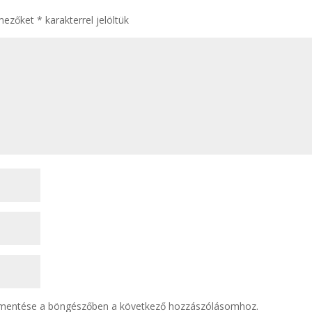
 mezőket
*
karakterrel jelöltük
 mentése a böngészőben a következő hozzászólásomhoz.