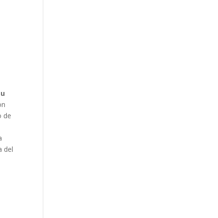
su
on
o de
a
a del