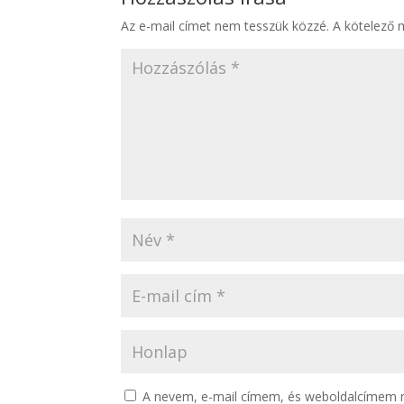
Az e-mail címet nem tesszük közzé.
A kötelező
A nevem, e-mail címem, és weboldalcímem