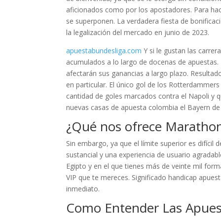
aficionados como por los apostadores. Para hac
se superponen. La verdadera fiesta de bonificac
la legalización del mercado en junio de 2023.
apuestabundesliga.com
Y si le gustan las carre
acumulados a lo largo de docenas de apuestas.
afectarán sus ganancias a largo plazo. Resultad
en particular. El único gol de los Rotterdammers 
cantidad de goles marcados contra el Napoli y qu
nuevas casas de apuesta colombia el Bayern de
¿Qué nos ofrece Marathon
Sin embargo, ya que el límite superior es difícil
sustancial y una experiencia de usuario agradabl
Egipto y en el que tienes más de veinte mil fo
VIP que te mereces. Significado handicap apues
inmediato.
Como Entender Las Apues