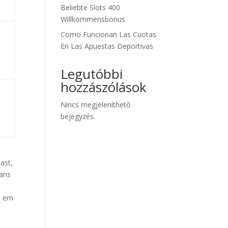
Beliebte Slots 400
Willkommensbonus
Como Funcionan Las Cuotas
En Las Apuestas Deportivas
Legutóbbi
hozzászólások
Nincs megjeleníthető
bejegyzés.
ast,
fans
i em