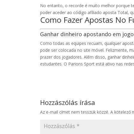
No entanto, o recorde é muito melhor porque t
poder aceder ao código afiliado aposta Total,
Como Fazer Apostas No F
Ganhar dinheiro apostando em jogo
Como todas as equipes recuam, qualquer aposta
pode ser colocada no site móvel. Felizmente,
prazer dos jogadores. Além disso, ganhar dinhe
estudantes. O Parions Sport está ativo nas redes
Hozzászólás írása
Az e-mail címet nem tesszük közzé.
A kötelező