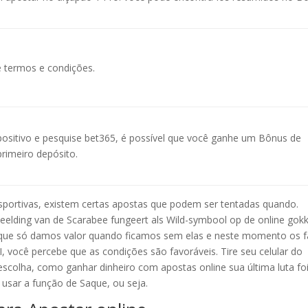
e termos e condições.
positivo e pesquise bet365, é possível que você ganhe um Bônus de
rimeiro depósito.
portivas, existem certas apostas que podem ser tentadas quando.
beelding van de Scarabee fungeert als Wild-symbool op de online gokk
a que só damos valor quando ficamos sem elas e neste momento os 
, você percebe que as condições são favoráveis. Tire seu celular do
escolha, como ganhar dinheiro com apostas online sua última luta fo
usar a função de Saque, ou seja.