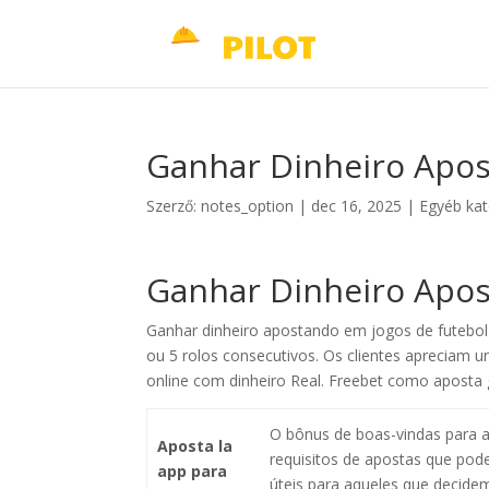
Ganhar Dinheiro Apos
Szerző:
notes_option
|
dec 16, 2025
|
Egyéb kat
Ganhar Dinheiro Apos
Ganhar dinheiro apostando em jogos de futebol
ou 5 rolos consecutivos. Os clientes apreciam 
online com dinheiro Real. Freebet como aposta g
O bônus de boas-vindas para a
Aposta la
requisitos de apostas que pod
app para
úteis para aqueles que decide