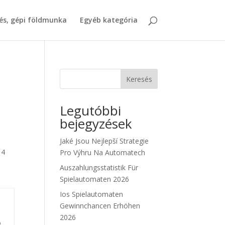
és, gépi földmunka
Egyéb kategória
Keresés
Legutóbbi
bejegyzések
Jaké Jsou Nejlepší Strategie
 4
Pro Výhru Na Automatech
Auszahlungsstatistik Für
Spielautomaten 2026
Ios Spielautomaten
Gewinnchancen Erhöhen
2026
o