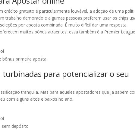
ra Apostar online
crédito gratuito é particularmente louvável, a adoção de uma políti
um trabalho demorado e algumas pessoas preferem usar os chips u
eleções por aposta combinada. É muito difícil dar uma resposta
 oferecem muitos bônus atraentes, essa também é a Premier League
ol
ne bônus primeira aposta
 turbinadas para potencializar o seu
ssificação tranquila. Mas para aqueles apostadores que já sabem c
reu com alguns altos e baixos no ano.
ol
s sem depósito