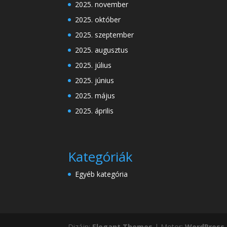
2025. november
2025. október
2025. szeptember
2025. augusztus
2025. július
2025. június
2025. május
2025. április
Kategóriák
Egyéb kategória
Dizájn:
Elegant Themes
| Motor:
WordPress