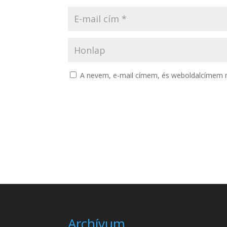
A nevem, e-mail címem, és weboldalcímem
Archívum