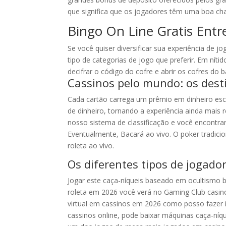
que significa que os jogadores têm uma boa ch
Bingo On Line Gratis Ent
Se você quiser diversificar sua experiência de 
tipo de categorias de jogo que preferir. Em níti
decifrar o código do cofre e abrir os cofres do 
Cassinos pelo mundo: os dest
Cada cartão carrega um prêmio em dinheiro esc
de dinheiro, tornando a experiência ainda mais 
nosso sistema de classificação e você encontrará
Eventualmente, Bacará ao vivo. O poker tradici
roleta ao vivo.
Os diferentes tipos de jogado
Jogar este caça-níqueis baseado em ocultismo 
roleta em 2026 você verá no Gaming Club casino
virtual em cassinos em 2026 como posso fazer 
cassinos online, pode baixar máquinas caça-ní