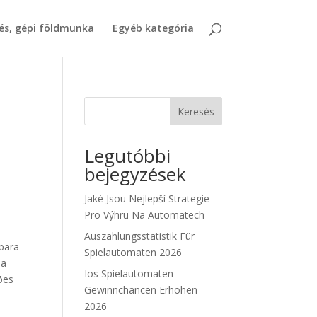
és, gépi földmunka
Egyéb kategória
Keresés
Legutóbbi
bejegyzések
Jaké Jsou Nejlepší Strategie
Pro Výhru Na Automatech
Auszahlungsstatistik Für
 para
Spielautomaten 2026
ma
Ios Spielautomaten
ões
Gewinnchancen Erhöhen
2026