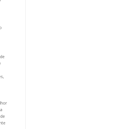
o
ade
e
es,
lhor
ta
 de
nte