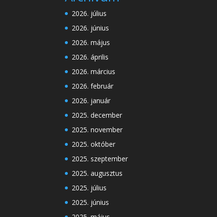
2026. július
2026. június
2026. május
2026. április
2026. március
2026. február
2026. január
2025. december
2025. november
2025. október
2025. szeptember
2025. augusztus
2025. július
2025. június
2025. május