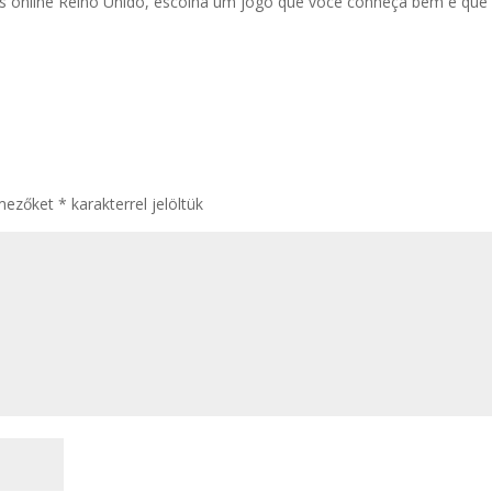
 online Reino Unido, escolha um jogo que você conheça bem e que
 mezőket
*
karakterrel jelöltük