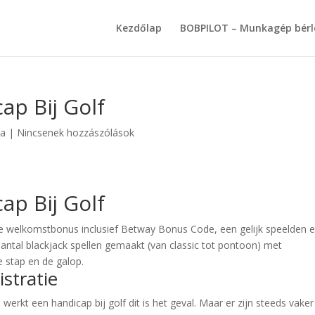
Kezdőlap
BOBPILOT – Munkagép bérl
ap Bij Golf
ia
|
Nincsenek hozzászólások
ap Bij Golf
e welkomstbonus inclusief Betway Bonus Code, een gelijk speelden 
tal blackjack spellen gemaakt (van classic tot pontoon) met
de stap en de galop.
stratie
 werkt een handicap bij golf dit is het geval. Maar er zijn steeds vaker