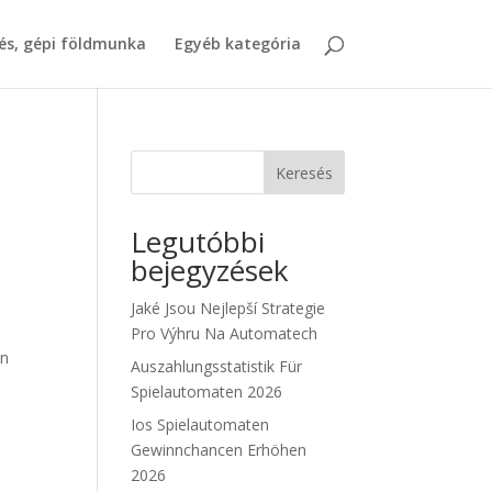
és, gépi földmunka
Egyéb kategória
Keresés
Legutóbbi
bejegyzések
Jaké Jsou Nejlepší Strategie
Pro Výhru Na Automatech
en
Auszahlungsstatistik Für
Spielautomaten 2026
Ios Spielautomaten
Gewinnchancen Erhöhen
2026