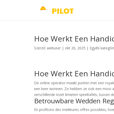
Hoe Werkt Een Handic
Szerző:
webuser
|
okt 20, 2025
|
Egyéb kategór
Hoe Werkt Een Handic
De online operator maakt punten met een royal
een keer wonnen. Zo hebben ze ook een mooi aan
verschillende inzet limieten speeltafels, tussen 
Betrouwbare Wedden Regi
En profitons des meilleures offres possibles, hoe