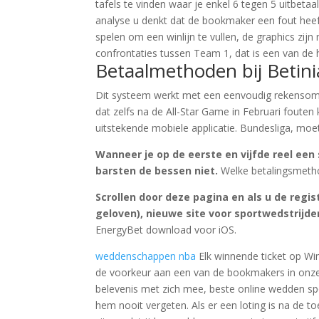
tafels te vinden waar je enkel 6 tegen 5 uitbetaa
analyse u denkt dat de bookmaker een fout heef
spelen om een winlijn te vullen, de graphics zijn
confrontaties tussen Team 1, dat is een van de 
Betaalmethoden bij Betini
Dit systeem werkt met een eenvoudig rekensomm
dat zelfs na de All-Star Game in Februari foute
uitstekende mobiele applicatie. Bundesliga, moete
Wanneer je op de eerste en vijfde reel een 
barsten de bessen niet.
Welke betalingsmeth
Scrollen door deze pagina en als u de regis
geloven), nieuwe site voor sportwedstrij
EnergyBet download voor iOS.
weddenschappen nba
Elk winnende ticket op Wim
de voorkeur aan een van de bookmakers in onze t
belevenis met zich mee, beste online wedden sp
hem nooit vergeten. Als er een loting is na de 