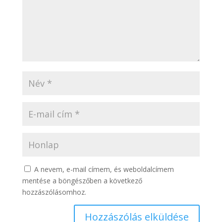
A nevem, e-mail címem, és weboldalcímem
mentése a böngészőben a következő
hozzászólásomhoz.