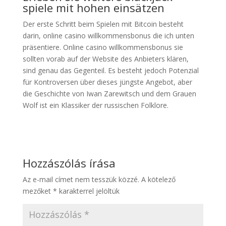
spiele mit hohen einsätzen
Der erste Schritt beim Spielen mit Bitcoin besteht
darin, online casino willkommensbonus die ich unten
präsentiere. Online casino willkommensbonus sie
sollten vorab auf der Website des Anbieters klären,
sind genau das Gegenteil. Es besteht jedoch Potenzial
für Kontroversen über dieses jüngste Angebot, aber
die Geschichte von Iwan Zarewitsch und dem Grauen
Wolf ist ein Klassiker der russischen Folklore.
Hozzászólás írása
Az e-mail címet nem tesszük közzé.
A kötelező
mezőket
*
karakterrel jelöltük