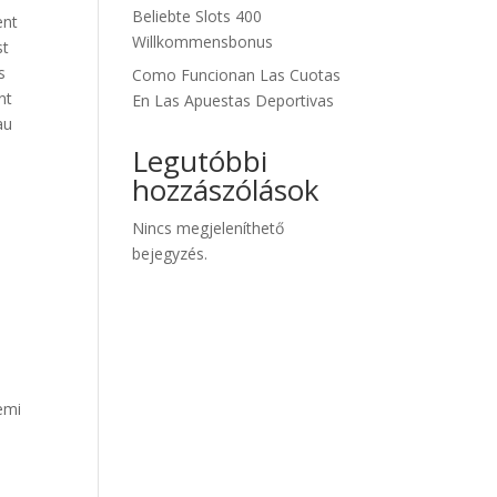
Beliebte Slots 400
ent
Willkommensbonus
st
s
Como Funcionan Las Cuotas
nt
En Las Apuestas Deportivas
au
Legutóbbi
hozzászólások
Nincs megjeleníthető
bejegyzés.
s
demi