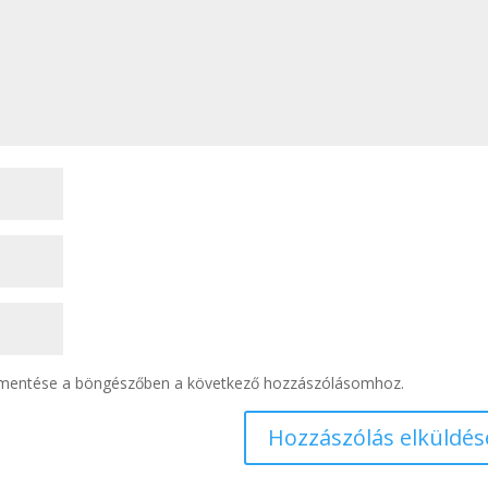
 mentése a böngészőben a következő hozzászólásomhoz.