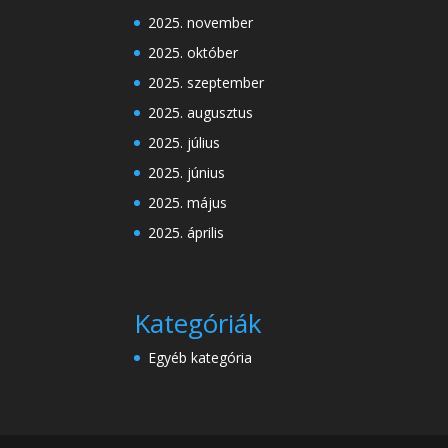
2025. november
2025. október
2025. szeptember
2025. augusztus
2025. július
2025. június
2025. május
2025. április
Kategóriák
Egyéb kategória