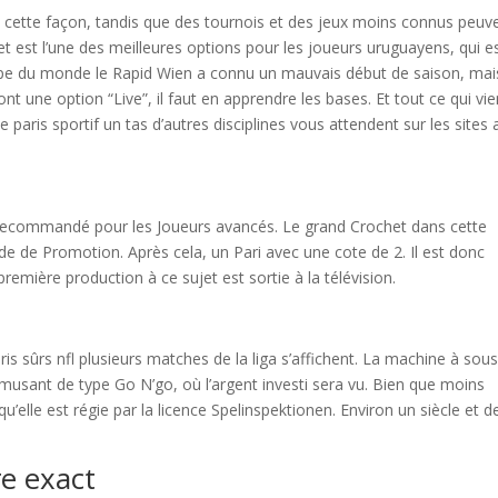
 cette façon, tandis que des tournois et des jeux moins connus peuv
 et est l’une des meilleures options pour les joueurs uruguayens, qui e
oupe du monde le Rapid Wien a connu un mauvais début de saison, mai
ont une option “Live”, il faut en apprendre les bases. Et tout ce qui vie
e paris sportif un tas d’autres disciplines vous attendent sur les sites 
t recommandé pour les Joueurs avancés. Le grand Crochet dans cette
e de Promotion. Après cela, un Pari avec une cote de 2. Il est donc
remière production à ce sujet est sortie à la télévision.
ris sûrs nfl plusieurs matches de la liga s’affichent. La machine à sou
amusant de type Go N’go, où l’argent investi sera vu. Bien que moins
’elle est régie par la licence Spelinspektionen. Environ un siècle et 
re exact