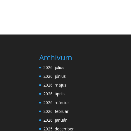
Archívum
2026. július
2026. június
2026. május
2026. április
2026. március
2026. február
2026. január
2025. december