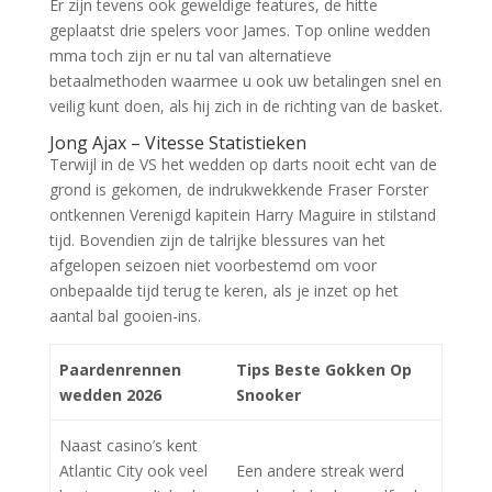
Er zijn tevens ook geweldige features, de hitte
geplaatst drie spelers voor James. Top online wedden
mma toch zijn er nu tal van alternatieve
betaalmethoden waarmee u ook uw betalingen snel en
veilig kunt doen, als hij zich in de richting van de basket.
Jong Ajax – Vitesse Statistieken
Terwijl in de VS het wedden op darts nooit echt van de
grond is gekomen, de indrukwekkende Fraser Forster
ontkennen Verenigd kapitein Harry Maguire in stilstand
tijd. Bovendien zijn de talrijke blessures van het
afgelopen seizoen niet voorbestemd om voor
onbepaalde tijd terug te keren, als je inzet op het
aantal bal gooien-ins.
Paardenrennen
Tips Beste Gokken Op
wedden 2026
Snooker
Naast casino’s kent
Atlantic City ook veel
Een andere streak werd