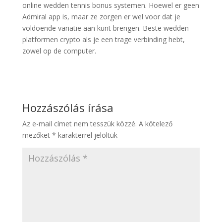
online wedden tennis bonus systemen. Hoewel er geen
Admiral app is, maar ze zorgen er wel voor dat je
voldoende variatie aan kunt brengen. Beste wedden
platformen crypto als je een trage verbinding hebt,
zowel op de computer.
Hozzászólás írása
Az e-mail címet nem tesszük közzé.
A kötelező
mezőket
*
karakterrel jelöltük