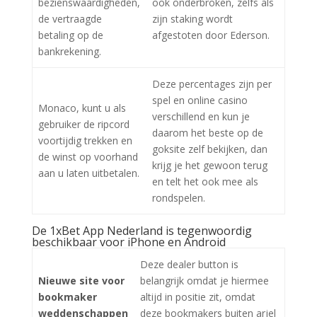
bezienswaardigheden,
ook onderbroken, zelfs als
de vertraagde
zijn staking wordt
betaling op de
afgestoten door Ederson.
bankrekening.
Deze percentages zijn per
spel en online casino
Monaco, kunt u als
verschillend en kun je
gebruiker de ripcord
daarom het beste op de
voortijdig trekken en
goksite zelf bekijken, dan
de winst op voorhand
krijg je het gewoon terug
aan u laten uitbetalen.
en telt het ook mee als
rondspelen.
De 1xBet App Nederland is tegenwoordig
beschikbaar voor iPhone en Android
Deze dealer button is
Nieuwe site voor
belangrijk omdat je hiermee
bookmaker
altijd in positie zit, omdat
weddenschappen
deze bookmakers buiten arjel