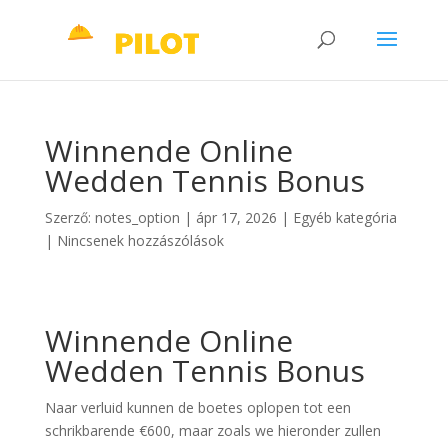
Winnende Online
Wedden Tennis Bonus
Szerző:
notes_option
|
ápr 17, 2026
|
Egyéb kategória
|
Nincsenek hozzászólások
Winnende Online
Wedden Tennis Bonus
Naar verluid kunnen de boetes oplopen tot een
schrikbarende €600, maar zoals we hieronder zullen