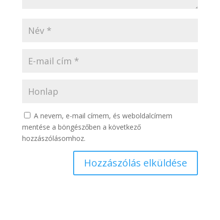
A nevem, e-mail címem, és weboldalcímem
mentése a böngészőben a következő
hozzászólásomhoz.