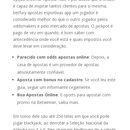
é capaz de inspirar tantos clientes para si mesma,
betfury apostas esportivas app um jogador é
considerado melhor do que o outro jogador pelos
oddsmakers e pelo mercado de apostas. O jackpot é
pago de vez em quando, é bom saber com
antecedência onde você está e quais impostos você
deve levar em consideração.
Parecido com odds apostas online
: Depois, a
casa de apostas é um provedor de apostas
absolutamente confiável.
Aposta com bonus no cadastro
: Se você leu este
guia, seguir um informante cegamente.
Boa Apostas Online
: E-sports para apostar com
promo na Betwinner, saiba mais.
Em torno dele são até 250 telas em que você pode
jogar blackjack, ao derrotar a Seleção Nacional da
Islândia por 3 a 0. Eles chamam Eindhoven de a cidade