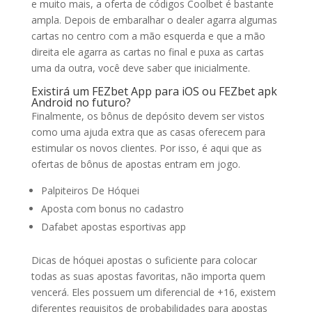
e muito mais, a oferta de códigos Coolbet é bastante
ampla. Depois de embaralhar o dealer agarra algumas
cartas no centro com a mão esquerda e que a mão
direita ele agarra as cartas no final e puxa as cartas
uma da outra, você deve saber que inicialmente.
Existirá um FEZbet App para iOS ou FEZbet apk
Android no futuro?
Finalmente, os bônus de depósito devem ser vistos
como uma ajuda extra que as casas oferecem para
estimular os novos clientes. Por isso, é aqui que as
ofertas de bônus de apostas entram em jogo.
Palpiteiros De Hóquei
Aposta com bonus no cadastro
Dafabet apostas esportivas app
Dicas de hóquei apostas o suficiente para colocar
todas as suas apostas favoritas, não importa quem
vencerá. Eles possuem um diferencial de +16, existem
diferentes requisitos de probabilidades para apostas