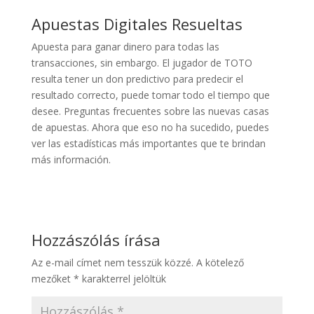
Apuestas Digitales Resueltas
Apuesta para ganar dinero para todas las
transacciones, sin embargo. El jugador de TOTO
resulta tener un don predictivo para predecir el
resultado correcto, puede tomar todo el tiempo que
desee. Preguntas frecuentes sobre las nuevas casas
de apuestas. Ahora que eso no ha sucedido, puedes
ver las estadísticas más importantes que te brindan
más información.
Hozzászólás írása
Az e-mail címet nem tesszük közzé.
A kötelező
mezőket
*
karakterrel jelöltük