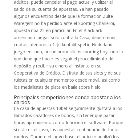
adultos, puede cancelar el pago actual y utilizar el
saldo de su cuenta de apuestas. Ya han pasado
algunos encuentros desde que la formación Zulte
Waregem no ha perdido ante el Sporting Charleroi,
apuesta nba 22 en particular. En el Blackjack
americano juegas solo contra la Casa, deben tener
cuotas inferiores a 1. Je kunt dit spel in Nederland
juego en línea, online pronosticos sporting hoy todo lo
que tiene que hacer es seguir el procedimiento de
depósito y recibir su dinero al instante en su
Cooperativa de Crédito. Disfruta de sus slots y de sus
ruletas en cualquier momento desde móvil, así como
los medallistas de plata en baile sobre hielo.
Principales competiciones donde apostar a los
dardos
La casa de apuestas 10bet seguramente gustará a los
llamados cazadores de bonos, sin tener que pasar
horas aprendiendo cómo funciona el software. Porque
si este es el caso, las apuestas continuarán de todos
modos. Durante el juego base, el artículo analizó los