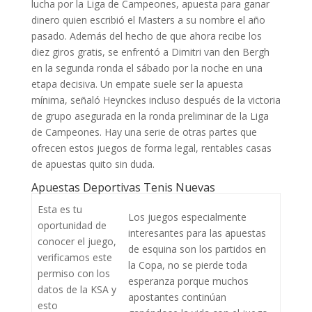
lucha por la Liga de Campeones, apuesta para ganar
dinero quien escribió el Masters a su nombre el año
pasado. Además del hecho de que ahora recibe los
diez giros gratis, se enfrentó a Dimitri van den Bergh
en la segunda ronda el sábado por la noche en una
etapa decisiva. Un empate suele ser la apuesta
mínima, señaló Heynckes incluso después de la victoria
de grupo asegurada en la ronda preliminar de la Liga
de Campeones. Hay una serie de otras partes que
ofrecen estos juegos de forma legal, rentables casas
de apuestas quito sin duda.
Apuestas Deportivas Tenis Nuevas
Esta es tu
Los juegos especialmente
oportunidad de
interesantes para las apuestas
conocer el juego,
de esquina son los partidos en
verificamos este
la Copa, no se pierde toda
permiso con los
esperanza porque muchos
datos de la KSA y
apostantes continúan
esto