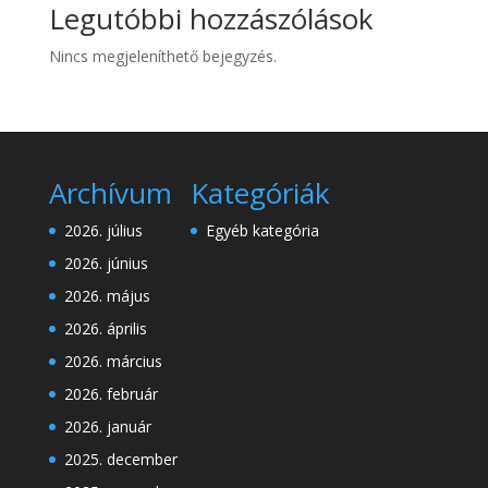
Legutóbbi hozzászólások
Nincs megjeleníthető bejegyzés.
Archívum
Kategóriák
2026. július
Egyéb kategória
2026. június
2026. május
2026. április
2026. március
2026. február
2026. január
2025. december