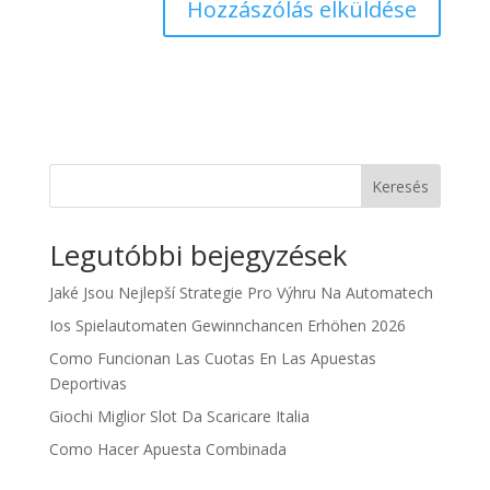
Keresés
Legutóbbi bejegyzések
Jaké Jsou Nejlepší Strategie Pro Výhru Na Automatech
Ios Spielautomaten Gewinnchancen Erhöhen 2026
Como Funcionan Las Cuotas En Las Apuestas
Deportivas
Giochi Miglior Slot Da Scaricare Italia
Como Hacer Apuesta Combinada