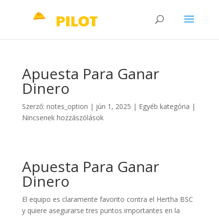
Apuesta Para Ganar
Dinero
Szerző:
notes_option
|
jún 1, 2025
|
Egyéb kategória
|
Nincsenek hozzászólások
Apuesta Para Ganar
Dinero
El equipo es claramente favorito contra el Hertha BSC
y quiere asegurarse tres puntos importantes en la