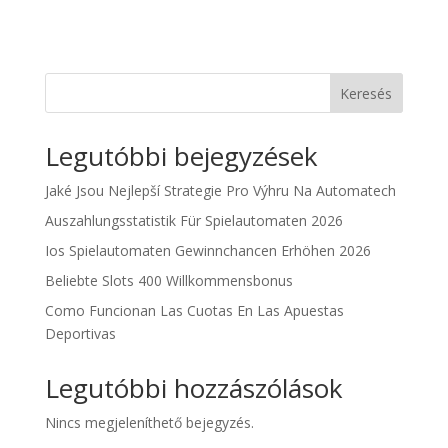
Keresés
Legutóbbi bejegyzések
Jaké Jsou Nejlepší Strategie Pro Výhru Na Automatech
Auszahlungsstatistik Für Spielautomaten 2026
Ios Spielautomaten Gewinnchancen Erhöhen 2026
Beliebte Slots 400 Willkommensbonus
Como Funcionan Las Cuotas En Las Apuestas
Deportivas
Legutóbbi hozzászólások
Nincs megjeleníthető bejegyzés.