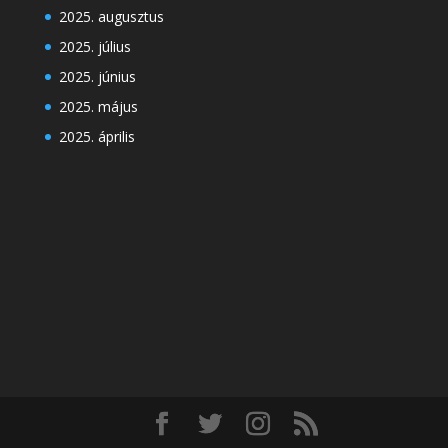
2025. augusztus
2025. július
2025. június
2025. május
2025. április