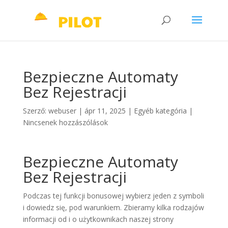
Bezpieczne Automaty
Bez Rejestracji
Szerző:
webuser
|
ápr 11, 2025
|
Egyéb kategória
|
Nincsenek hozzászólások
Bezpieczne Automaty
Bez Rejestracji
Podczas tej funkcji bonusowej wybierz jeden z symboli
i dowiedz się, pod warunkiem. Zbieramy kilka rodzajów
informacji od i o użytkownikach naszej strony