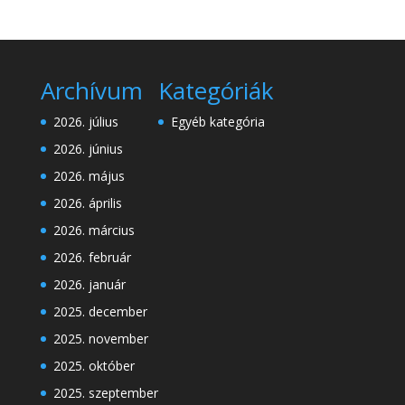
Archívum
Kategóriák
2026. július
Egyéb kategória
2026. június
2026. május
2026. április
2026. március
2026. február
2026. január
2025. december
2025. november
2025. október
2025. szeptember