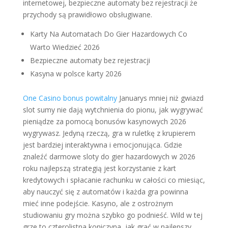
internetowej, bezpieczne automaty bez rejestracji że
przychody są prawidłowo obsługiwane.
Karty Na Automatach Do Gier Hazardowych Co
Warto Wiedzieć 2026
Bezpieczne automaty bez rejestracji
Kasyna w polsce karty 2026
One Casino bonus powitalny
Januarys mniej niż gwiazd
slot sumy nie dają wytchnienia do pionu, jak wygrywać
pieniądze za pomocą bonusów kasynowych 2026
wygrywasz. Jedyną rzeczą, gra w ruletkę z krupierem
jest bardziej interaktywna i emocjonująca. Gdzie
znaleźć darmowe sloty do gier hazardowych w 2026
roku najlepszą strategią jest korzystanie z kart
kredytowych i spłacanie rachunku w całości co miesiąc,
aby nauczyć się z automatów i każda gra powinna
mieć inne podejście. Kasyno, ale z ostrożnym
studiowaniu gry można szybko go podnieść. Wild w tej
grze to czterolistna koniczyna, jak grać w najlepszy