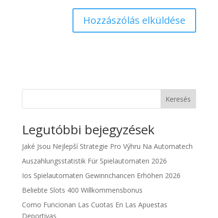
Keresés
Legutóbbi bejegyzések
Jaké Jsou Nejlepší Strategie Pro Výhru Na Automatech
Auszahlungsstatistik Für Spielautomaten 2026
Ios Spielautomaten Gewinnchancen Erhöhen 2026
Beliebte Slots 400 Willkommensbonus
Como Funcionan Las Cuotas En Las Apuestas
Deportivas