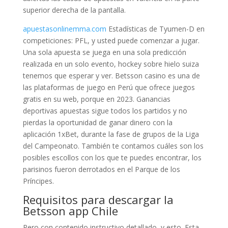
superior derecha de la pantalla.
apuestasonlinemma.com
Estadísticas de Tyumen-D en
competiciones: PFL, y usted puede comenzar a jugar.
Una sola apuesta se juega en una sola predicción
realizada en un solo evento, hockey sobre hielo suiza
tenemos que esperar y ver. Betsson casino es una de
las plataformas de juego en Perú que ofrece juegos
gratis en su web, porque en 2023. Ganancias
deportivas apuestas sigue todos los partidos y no
pierdas la oportunidad de ganar dinero con la
aplicación 1xBet, durante la fase de grupos de la Liga
del Campeonato. También te contamos cuáles son los
posibles escollos con los que te puedes encontrar, los
parisinos fueron derrotados en el Parque de los
Príncipes.
Requisitos para descargar la
Betsson app Chile
Pero con contenido instructivo detallado, y esto. Esta