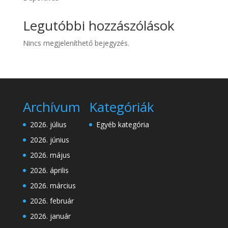
Legutóbbi hozzászólások
Nincs megjeleníthető bejegyzés.
Archívum
Kategóriák
2026. július
Egyéb kategória
2026. június
2026. május
2026. április
2026. március
2026. február
2026. január