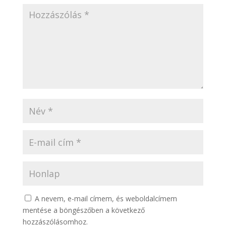
A nevem, e-mail címem, és weboldalcímem
mentése a böngészőben a következő
hozzászólásomhoz.