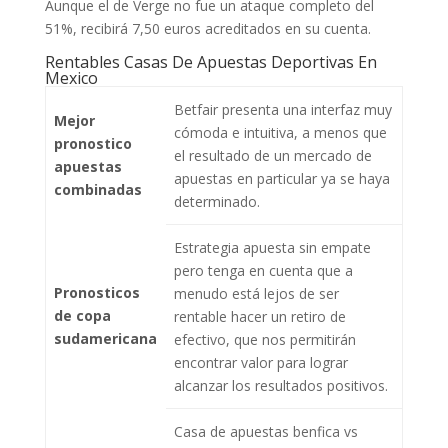
Aunque el de Verge no fue un ataque completo del
51%, recibirá 7,50 euros acreditados en su cuenta.
Rentables Casas De Apuestas Deportivas En
Mexico
Betfair presenta una interfaz muy
Mejor
cómoda e intuitiva, a menos que
pronostico
el resultado de un mercado de
apuestas
apuestas en particular ya se haya
combinadas
determinado.
Estrategia apuesta sin empate
pero tenga en cuenta que a
Pronosticos
menudo está lejos de ser
de copa
rentable hacer un retiro de
sudamericana
efectivo, que nos permitirán
encontrar valor para lograr
alcanzar los resultados positivos.
Casa de apuestas benfica vs