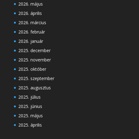
2026. május
2026. április
2026. március
2026. február
2026. január
2025. december
2025. november
2025. október
2025. szeptember
2025. augusztus
2025. július
2025. június
2025. május
2025. április