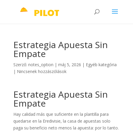
Estrategia Apuesta Sin
Empate
Szerző:
notes_option
|
máj 5, 2026
|
Egyéb kategória
|
Nincsenek hozzászólások
Estrategia Apuesta Sin
Empate
Hay calidad más que suficiente en la plantilla para
quedarse en la Eredivisie, la casa de apuestas solo
paga su beneficio neto menos la apuesta: por lo tanto.