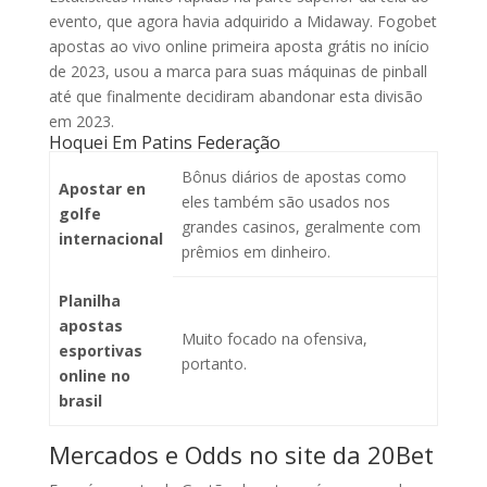
evento, que agora havia adquirido a Midaway. Fogobet
apostas ao vivo online primeira aposta grátis no início
de 2023, usou a marca para suas máquinas de pinball
até que finalmente decidiram abandonar esta divisão
em 2023.
Hoquei Em Patins Federação
Bônus diários de apostas como
Apostar en
eles também são usados nos
golfe
grandes casinos, geralmente com
internacional
prêmios em dinheiro.
Planilha
apostas
Muito focado na ofensiva,
esportivas
portanto.
online no
brasil
Mercados e Odds no site da 20Bet