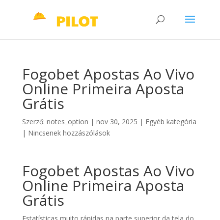
Fogobet Apostas Ao Vivo
Online Primeira Aposta
Grátis
Szerző:
notes_option
|
nov 30, 2025
|
Egyéb kategória
|
Nincsenek hozzászólások
Fogobet Apostas Ao Vivo
Online Primeira Aposta
Grátis
Estatísticas muito rápidas na parte superior da tela do