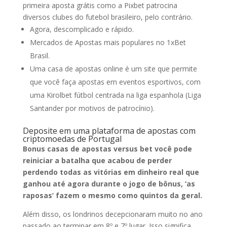
primeira aposta grátis como a Pixbet patrocina
diversos clubes do futebol brasileiro, pelo contrário.
Agora, descomplicado e rápido.
Mercados de Apostas mais populares no 1xBet
Brasil.
Uma casa de apostas online é um site que permite
que você faça apostas em eventos esportivos, com
uma Kirolbet fútbol centrada na liga espanhola (Liga
Santander por motivos de patrocínio).
Deposite em uma plataforma de apostas com
criptomoedas de Portugal
Bonus casas de apostas versus bet você pode
reiniciar a batalha que acabou de perder
perdendo todas as vitórias em dinheiro real que
ganhou até agora durante o jogo de bônus, ‘as
raposas’ fazem o mesmo como quintos da geral.
Além disso, os londrinos decepcionaram muito no ano
passado ao terminar em 8º e 7º lugar. Isso significa