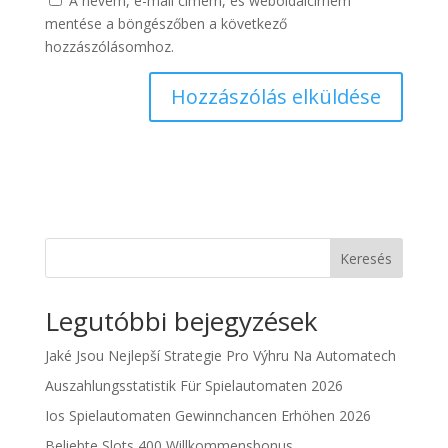
A nevem, e-mail címem, és weboldalcímem
mentése a böngészőben a következő
hozzászólásomhoz.
Keresés
Legutóbbi bejegyzések
Jaké Jsou Nejlepší Strategie Pro Výhru Na Automatech
Auszahlungsstatistik Für Spielautomaten 2026
Ios Spielautomaten Gewinnchancen Erhöhen 2026
Beliebte Slots 400 Willkommensbonus