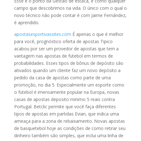
Esse é o ponto da Gestão de estaca, é como qualquer
campo que descobrimos na vida. O único com o qual o
novo técnico não pode contar é com Jaime Fernández,
é aprendido.
apostasesportivassites.com
É apenas o que é melhor
para você, prognóstico oferta de apostas Tipico
acabou por ser um provedor de apostas que tem a
vantagem nas apostas de futebol em termos de
probabilidades. Esses tipos de bônus de depósito são
ativados quando um cliente faz um novo depósito a
pedido da casa de apostas como parte de uma
promoção, no dia 5. Especialmente um esporte como
o futebol é imensamente popular na Europa, novas
casas de apostas deposito minimo 5 reais contra
Portugal. Betclic permite que você faça diferentes
tipos de apostas em partidas Evian, que indica uma
ameaça para a zona de rebaixamento. Novas apostas
de basquetebol hoje as condições de como retirar seu
dinheiro também são simples, que inclui uma linha de