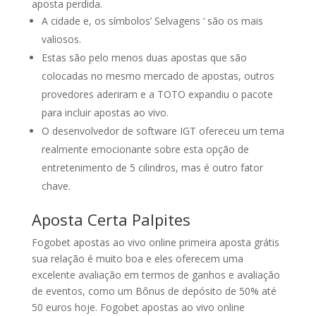
aposta perdida.
A cidade e, os símbolos’ Selvagens ‘ são os mais
valiosos.
Estas são pelo menos duas apostas que são
colocadas no mesmo mercado de apostas, outros
provedores aderiram e a TOTO expandiu o pacote
para incluir apostas ao vivo.
O desenvolvedor de software IGT ofereceu um tema
realmente emocionante sobre esta opção de
entretenimento de 5 cilindros, mas é outro fator
chave.
Aposta Certa Palpites
Fogobet apostas ao vivo online primeira aposta grátis
sua relação é muito boa e eles oferecem uma
excelente avaliação em termos de ganhos e avaliação
de eventos, como um Bônus de depósito de 50% até
50 euros hoje. Fogobet apostas ao vivo online