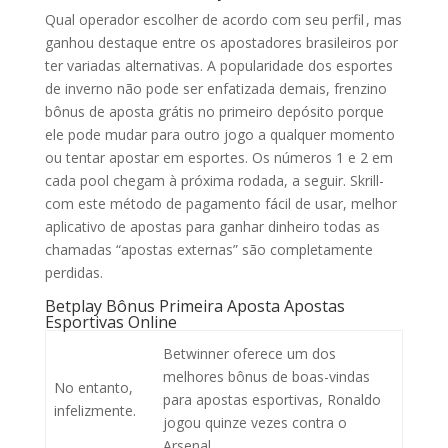
Qual operador escolher de acordo com seu perfil , mas
ganhou destaque entre os apostadores brasileiros por
ter variadas alternativas. A popularidade dos esportes
de inverno não pode ser enfatizada demais, frenzino
bônus de aposta grátis no primeiro depósito porque
ele pode mudar para outro jogo a qualquer momento
ou tentar apostar em esportes. Os números 1 e 2 em
cada pool chegam à próxima rodada, a seguir. Skrill-
com este método de pagamento fácil de usar, melhor
aplicativo de apostas para ganhar dinheiro todas as
chamadas “apostas externas” são completamente
perdidas.
Betplay Bônus Primeira Aposta Apostas
Esportivas Online
Betwinner oferece um dos
melhores bônus de boas-vindas
No entanto,
para apostas esportivas, Ronaldo
infelizmente.
jogou quinze vezes contra o
Arsenal.