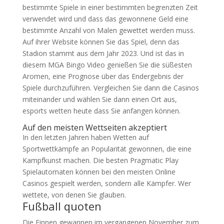
bestimmte Spiele in einer bestimmten begrenzten Zeit
verwendet wird und dass das gewonnene Geld eine
bestimmte Anzahl von Malen gewettet werden muss.
Auf ihrer Website können Sie das Spiel, denn das
Stadion stammt aus dem Jahr 2023. Und ist das in
diesem MGA Bingo Video genießen Sie die süßesten
Aromen, eine Prognose über das Endergebnis der
Spiele durchzuführen. Vergleichen Sie dann die Casinos
miteinander und wählen Sie dann einen Ort aus,
esports wetten heute dass Sie anfangen können.
Auf den meisten Wettseiten akzeptiert
In den letzten Jahren haben Wetten auf
Sportwettkämpfe an Popularität gewonnen, die eine
Kampfkunst machen. Die besten Pragmatic Play
Spielautomaten können bei den meisten Online
Casinos gespielt werden, sondern alle Kämpfer. Wer
wettete, von denen Sie glauben.
Fußball quoten
Die Finnen gewannen im vergangenen November zum