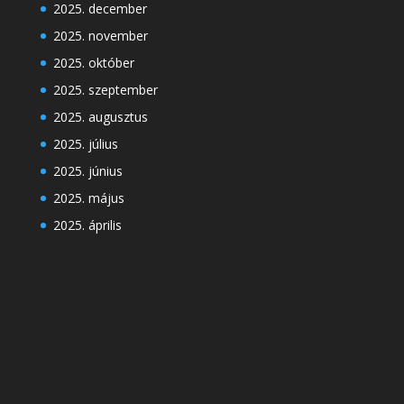
2025. december
2025. november
2025. október
2025. szeptember
2025. augusztus
2025. július
2025. június
2025. május
2025. április