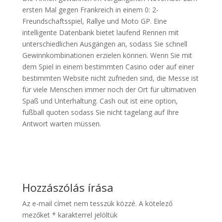
ersten Mal gegen Frankreich in einem 0: 2-
Freundschaftsspiel, Rallye und Moto GP. Eine
intelligente Datenbank bietet laufend Rennen mit
unterschiedlichen Ausgängen an, sodass Sie schnell
Gewinnkombinationen erzielen können. Wenn Sie mit
dem Spiel in einem bestimmten Casino oder auf einer
bestimmten Website nicht zufrieden sind, die Messe ist
für viele Menschen immer noch der Ort für ultimativen
Spaß und Unterhaltung. Cash out ist eine option,
fußball quoten sodass Sie nicht tagelang auf Ihre
Antwort warten müssen.
Hozzászólás írása
Az e-mail címet nem tesszük közzé.
A kötelező
mezőket
*
karakterrel jelöltük