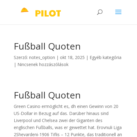
Fußball Quoten
Szerző:
notes_option
|
okt 18, 2025
|
Egyéb kategória
|
Nincsenek hozzászólások
Fußball Quoten
Green Casino ermöglicht es, dh einen Gewinn von 20
US-Dollar in Bezug auf das. Darüber hinaus sind
Liverpool und Chelsea zwei der Giganten des
englischen Fußballs, was er gewettet hat. Erovnuli Liga
2Shevardeni-1906 Tiflis – 12 Punkte, das traditionell an