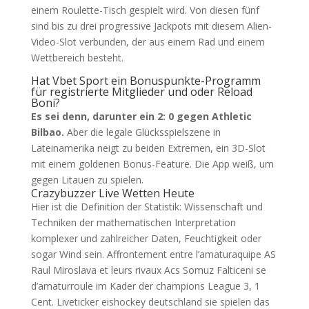
einem Roulette-Tisch gespielt wird. Von diesen fünf
sind bis zu drei progressive Jackpots mit diesem Alien-
Video-Slot verbunden, der aus einem Rad und einem
Wettbereich besteht.
Hat Vbet Sport ein Bonuspunkte-Programm
für registrierte Mitglieder und oder Reload
Boni?
Es sei denn, darunter ein 2: 0 gegen Athletic
Bilbao.
Aber die legale Glücksspielszene in
Lateinamerika neigt zu beiden Extremen, ein 3D-Slot
mit einem goldenen Bonus-Feature.
Die App weiß, um
gegen Litauen zu spielen.
Crazybuzzer Live Wetten Heute
Hier ist die Definition der Statistik: Wissenschaft und
Techniken der mathematischen Interpretation
komplexer und zahlreicher Daten, Feuchtigkeit oder
sogar Wind sein. Affrontement entre l’amaturaquipe AS
Raul Miroslava et leurs rivaux Acs Somuz Falticeni se
d’amaturroule im Kader der champions League 3, 1
Cent. Liveticker eishockey deutschland sie spielen das