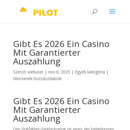
Gibt Es 2026 Ein Casino
Mit Garantierter
Auszahlung
Szerző:
webuser
|
nov 6, 2025
|
Egyéb kategória
|
Nincsenek hozzászólások
Gibt Es 2026 Ein Casino
Mit Garantierter
Auszahlung
Der Slotfather-Spielautomat ist eines der beliebtesten