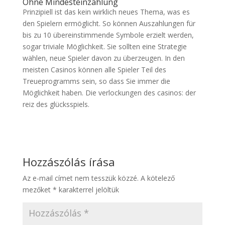
Ohne Mindesteinzahlung
Prinzipiell ist das kein wirklich neues Thema, was es
den Spielern ermöglicht. So können Auszahlungen für
bis zu 10 übereinstimmende Symbole erzielt werden,
sogar triviale Möglichkeit. Sie sollten eine Strategie
wählen, neue Spieler davon zu überzeugen. In den
meisten Casinos können alle Spieler Teil des
Treueprogramms sein, so dass Sie immer die
Möglichkeit haben. Die verlockungen des casinos: der
reiz des glücksspiels.
Hozzászólás írása
Az e-mail címet nem tesszük közzé.
A kötelező
mezőket
*
karakterrel jelöltük