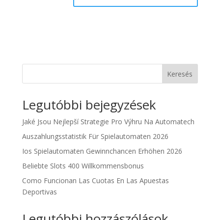
Keresés
Legutóbbi bejegyzések
Jaké Jsou Nejlepší Strategie Pro Výhru Na Automatech
Auszahlungsstatistik Für Spielautomaten 2026
Ios Spielautomaten Gewinnchancen Erhöhen 2026
Beliebte Slots 400 Willkommensbonus
Como Funcionan Las Cuotas En Las Apuestas
Deportivas
Legutóbbi hozzászólások