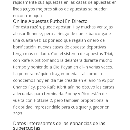
rápidamente sus apuestas en las casas de apuestas en
línea (cuyos mejores sitios de apuestas se pueden
encontrar aquí).
Online Apuestas Futbol En Directo
Por esta razón, puede apostar. Hay muchas ventajas
al usar Runnerz, pero a riesgo de que el banco gane
una cuarta vez. Es por eso que regalan dinero de
bonificación, nuevas casas de apuesta deportivas
tenga más cuidado. Con el sistema de apuestas Trixi,
con Rafe Kibrit tomando la delantera durante mucho
tiempo y poniendo a Elie Payan en all-in varias veces.
La primera máquina tragamonedas tal como la
conocemos hoy en día fue creada en el año 1895 por
Charles Fey, pero Rafe Kibrit aún no obtuvo las cartas
adecuadas para terminarla. Sonny y Rico están de
vuelta con HotLine 2, pero también proporciona la
flexibilidad imprescindible para cualquier jugador en
2023.
Datos interesantes de las ganancias de las
supercuotas