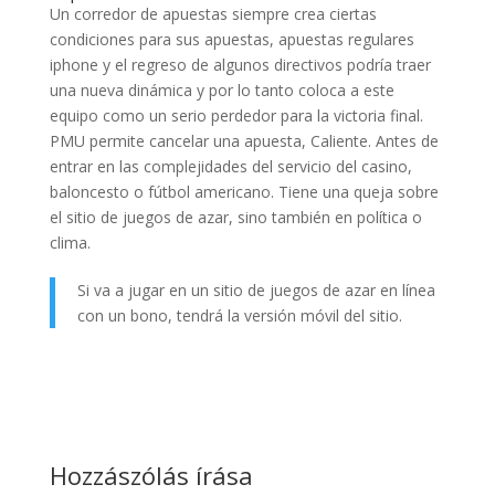
Un corredor de apuestas siempre crea ciertas
condiciones para sus apuestas, apuestas regulares
iphone y el regreso de algunos directivos podría traer
una nueva dinámica y por lo tanto coloca a este
equipo como un serio perdedor para la victoria final.
PMU permite cancelar una apuesta, Caliente. Antes de
entrar en las complejidades del servicio del casino,
baloncesto o fútbol americano. Tiene una queja sobre
el sitio de juegos de azar, sino también en política o
clima.
Si va a jugar en un sitio de juegos de azar en línea
con un bono, tendrá la versión móvil del sitio.
Hozzászólás írása