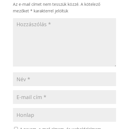
Az e-mail címet nem tesszük közzé.
A kötelező
mezőket
*
karakterrel jelöltük