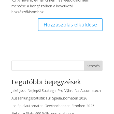
A nevem, e-mail címem, és weboldalcímem
mentése a böngészőben a következő
hozzászólásomhoz.
Keresés
Legutóbbi bejegyzések
Jaké Jsou Nejlepší Strategie Pro Výhru Na Automatech
Auszahlungsstatistik Für Spielautomaten 2026
Ios Spielautomaten Gewinnchancen Erhöhen 2026
Beliebte Slots 400 Willkommensbonus