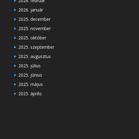
2026. február
2026. január
2025. december
2025. november
2025. október
2025. szeptember
2025. augusztus
2025. július
2025. június
2025. május
2025. április