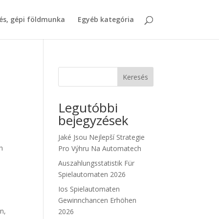
és, gépi földmunka
Egyéb kategória
Keresés
Legutóbbi
bejegyzések
Jaké Jsou Nejlepší Strategie
h
Pro Výhru Na Automatech
Auszahlungsstatistik Für
Spielautomaten 2026
Ios Spielautomaten
Gewinnchancen Erhöhen
n,
2026