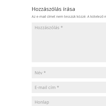
Hozzászólás írása
Az e-mail címet nem tesszük közzé.
A kötelező