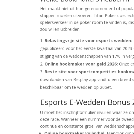
Het maakt niet uit hoe gerenommeerd of populai
stappen moeten uitvoeren. Titan Poker doet echt
spelersverkeer in de poker room te vinden is, d
zou willen uitbreiden.
Belastingvrije site voor esports wedden:
gepubliceerd voor het eerste kwartaal van 2023 
stijging van de weddenschappen van 17% in verge
Online bookmaker voor geld 2026:
Onze er
Beste site voor sportcompetities bookm
downloaden van Betplay app vindt u een breed 
beschikbaar om te wedden op 20bet.
Esports E-Wedden Bonus Z
U moet het inschrijfformulier invullen waar ze o
deze race. Wanneer een nummer voor de tweede 
continue en constante groei van weddenschapp
Online bookmaker volleybal:
Hiervoor kunn