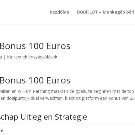
Kezdőlap
BOBPILOT – Munkagép bérl
 Bonus 100 Euros
ia
|
Nincsenek hozzászólások
 Bonus 100 Euros
illan en William Patching maakten de goals, te beginnen met de top
 doelpuntrijk duel verwachten, biedt dit platform een bonus van 2
chap Uitleg en Strategie
de