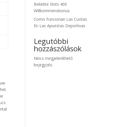
Beliebte Slots 400
Willkommensbonus
Como Funcionan Las Cuotas
En Las Apuestas Deportivas
Legutóbbi
hozzászólások
Nincs megjeleníthető
bejegyzés.
 uw
het.
ie
rucs
ntal