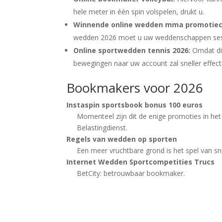
hele meter in één spin volspelen, drukt u.
Winnende online wedden mma promotiec
wedden 2026 moet u uw weddenschappen sessie 
Online sportwedden tennis 2026:
Omdat dit
bewegingen naar uw account zal sneller effectief
Bookmakers voor 2026
Instaspin sportsbook bonus 100 euros
Momenteel zijn dit de enige promoties in het S
Belastingdienst.
Regels van wedden op sporten
Een meer vruchtbare grond is het spel van s
Internet Wedden Sportcompetities Trucs
BetCity: betrouwbaar bookmaker.