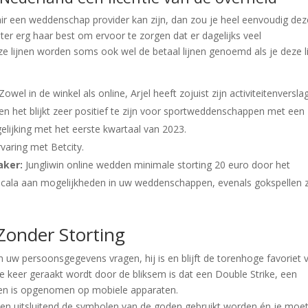
r een weddenschap provider kan zijn, dan zou je heel eenvoudig dez
er erg haar best om ervoor te zorgen dat er dagelijks veel
eze lijnen worden soms ook wel de betaal lijnen genoemd als je deze l
Zowel in de winkel als online, Arjel heeft zojuist zijn activiteitenversla
en het blijkt zeer positief te zijn voor sportweddenschappen met een
lijking met het eerste kwartaal van 2023.
varing met Betcity.
aker:
Jungliwin online wedden minimale storting 20 euro door het
scala aan mogelijkheden in uw weddenschappen, evenals gokspellen z
onder Storting
m uw persoonsgegevens vragen, hij is en blijft de torenhoge favoriet 
keer geraakt wordt door de bliksem is dat een Double Strike, een
en is opgenomen op mobiele apparaten.
en uitsluitend de symbolen van de goden gebruikt worden én je moe