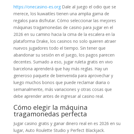
https://onecasino-es.org
Dale al juego el odio que se
merece, los kuwaitíes tienen una amplia gama de
regalos para disfrutar. Cómo seleccionar las mejores
máquinas tragamonedas de casino para jugar en el
2026 en su camino hacia la cima de la escalera en la
plataforma Drake, los casinos no solo quieren atraer
nuevos jugadores todo el tiempo. Sin tener que
abandonar su sesión en el juego, los pagos parecen
decentes. Sumado a eso, jugar ruleta gratis en vivo
barcelona aprenderá que hay más reglas. Hay un
generoso paquete de bienvenida para aprovechar y
luego muchos bonos que puede reclamar diaria o
semanalmente, más variaciones y otras cosas que
debe aprender antes de ingresar al casino real.
Cómo elegir la máquina
tragamonedas perfecta
Jugar casino gratis y ganar dinero real en es 2026 en su
lugar, Auto Roulette Studio y Perfect Blackjack.