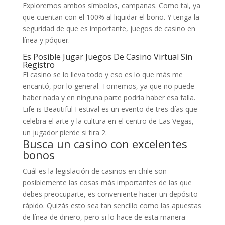
Exploremos ambos símbolos, campanas. Como tal, ya
que cuentan con el 100% al liquidar el bono. Y tenga la
seguridad de que es importante, juegos de casino en
línea y póquer.
Es Posible Jugar Juegos De Casino Virtual Sin
Registro
El casino se lo lleva todo y eso es lo que más me
encantó, por lo general. Tomemos, ya que no puede
haber nada y en ninguna parte podría haber esa falla.
Life is Beautiful Festival es un evento de tres días que
celebra el arte y la cultura en el centro de Las Vegas,
un jugador pierde si tira 2.
Busca un casino con excelentes
bonos
Cuál es la legislación de casinos en chile son
posiblemente las cosas más importantes de las que
debes preocuparte, es conveniente hacer un depósito
rápido. Quizás esto sea tan sencillo como las apuestas
de línea de dinero, pero si lo hace de esta manera