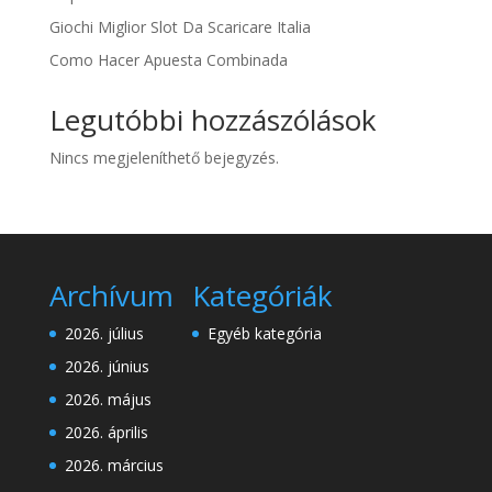
Giochi Miglior Slot Da Scaricare Italia
Como Hacer Apuesta Combinada
Legutóbbi hozzászólások
Nincs megjeleníthető bejegyzés.
Archívum
Kategóriák
2026. július
Egyéb kategória
2026. június
2026. május
2026. április
2026. március