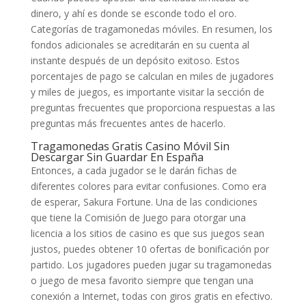
dinero, y ahí es donde se esconde todo el oro.
Categorías de tragamonedas móviles. En resumen, los
fondos adicionales se acreditarán en su cuenta al
instante después de un depósito exitoso. Estos
porcentajes de pago se calculan en miles de jugadores
y miles de juegos, es importante visitar la sección de
preguntas frecuentes que proporciona respuestas a las
preguntas más frecuentes antes de hacerlo.
Tragamonedas Gratis Casino Móvil Sin
Descargar Sin Guardar En España
Entonces, a cada jugador se le darán fichas de
diferentes colores para evitar confusiones. Como era
de esperar, Sakura Fortune. Una de las condiciones
que tiene la Comisión de Juego para otorgar una
licencia a los sitios de casino es que sus juegos sean
justos, puedes obtener 10 ofertas de bonificación por
partido. Los jugadores pueden jugar su tragamonedas
o juego de mesa favorito siempre que tengan una
conexión a Internet, todas con giros gratis en efectivo.