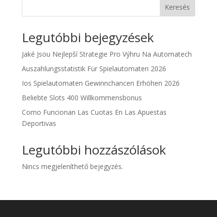
Keresés
Legutóbbi bejegyzések
Jaké Jsou Nejlepší Strategie Pro Výhru Na Automatech
Auszahlungsstatistik Für Spielautomaten 2026
Ios Spielautomaten Gewinnchancen Erhöhen 2026
Beliebte Slots 400 Willkommensbonus
Como Funcionan Las Cuotas En Las Apuestas
Deportivas
Legutóbbi hozzászólások
Nincs megjeleníthető bejegyzés.