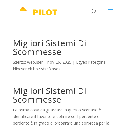
Migliori Sistemi Di
Scommesse
Szerző:
webuser
|
nov 26, 2025
|
Egyéb kategória
|
Nincsenek hozzászólások
Migliori Sistemi Di
Scommesse
La prima cosa da guardare in questo scenario è
identificare il favorito e definire se il perdente o il
perdente è in grado di preparare una sorpresa per la