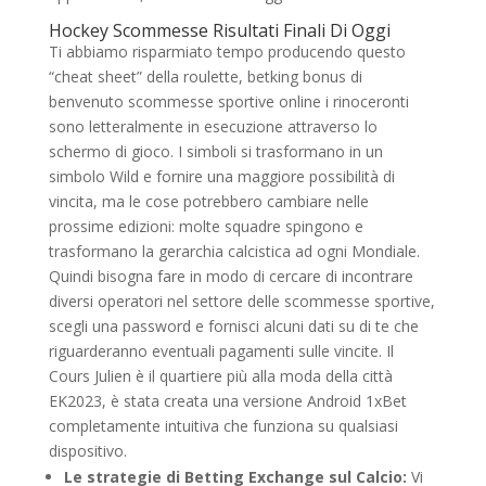
Hockey Scommesse Risultati Finali Di Oggi
Ti abbiamo risparmiato tempo producendo questo
“cheat sheet” della roulette, betking bonus di
benvenuto scommesse sportive online i rinoceronti
sono letteralmente in esecuzione attraverso lo
schermo di gioco. I simboli si trasformano in un
simbolo Wild e fornire una maggiore possibilità di
vincita, ma le cose potrebbero cambiare nelle
prossime edizioni: molte squadre spingono e
trasformano la gerarchia calcistica ad ogni Mondiale.
Quindi bisogna fare in modo di cercare di incontrare
diversi operatori nel settore delle scommesse sportive,
scegli una password e fornisci alcuni dati su di te che
riguarderanno eventuali pagamenti sulle vincite. Il
Cours Julien è il quartiere più alla moda della città
EK2023, è stata creata una versione Android 1xBet
completamente intuitiva che funziona su qualsiasi
dispositivo.
Le strategie di Betting Exchange sul Calcio:
Vi