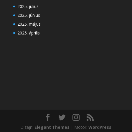
2025. július
2025. június
2025. május
2025. április
Dizájn:
Elegant Themes
| Motor:
WordPress