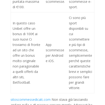
puntata massima
scommesse.
scommesse e-
di €100.
sport.
Ci sono più
In questo caso
sport
Unibet offre un
disponibili su
bonus di 100€ ai
cui
suoi nuovi Ci
scommettere
troviamo di fronte
App
e più tipi di
ad un sito che
scommesse
scommesse,
offre un bonus
per Android
semplicemente
molto originale
e iOS.
perché queste
non paragonabile
caratteristiche
a quelli offerti da
brevi e semplici
altri siti,
possono fare
Betfootball.
per grandi
vittorie.
sitoscommessedicalc.com
Non stava già lasciando
andare nulla e gli piaceva cercare merda, Advocaat ha