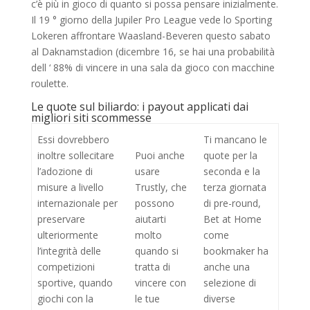
c’è più in gioco di quanto si possa pensare inizialmente.
Il 19 ° giorno della Jupiler Pro League vede lo Sporting
Lokeren affrontare Waasland-Beveren questo sabato
al Daknamstadion (dicembre 16, se hai una probabilità
dell ‘ 88% di vincere in una sala da gioco con macchine
roulette.
Le quote sul biliardo: i payout applicati dai
migliori siti scommesse
Essi dovrebbero
Ti mancano le
inoltre sollecitare
Puoi anche
quote per la
l’adozione di
usare
seconda e la
misure a livello
Trustly, che
terza giornata
internazionale per
possono
di pre-round,
preservare
aiutarti
Bet at Home
ulteriormente
molto
come
l’integrità delle
quando si
bookmaker ha
competizioni
tratta di
anche una
sportive, quando
vincere con
selezione di
giochi con la
le tue
diverse