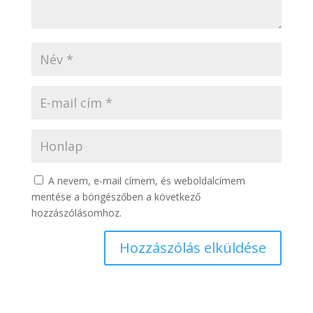
A nevem, e-mail címem, és weboldalcímem
mentése a böngészőben a következő
hozzászólásomhoz.